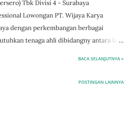
rsero) Tbk Divisi 4 - Surabaya
essional Lowongan PT. Wijaya Karya
rabaya dengan perkembangan berbagai
tuhkan tenaga ahli dibidangny antara lain
pala Seksi Quality Control / Quality
BACA SELANJUTNYA »
Persyaratan 1. Pria, Usia maksimal 40
2. Pendidikan minimal S1 Teknik Sipil. IPK
POSTINGAN LAINNYA
proyek Konstruksi / infrastruktur minimal
ahasa Inggrisaktif/pasif 5. Bersedia
 PT. Wijaya Karya Divisi 4 (Jatim, Jateng,
ang berminat bisa mengajukan lamaran dan