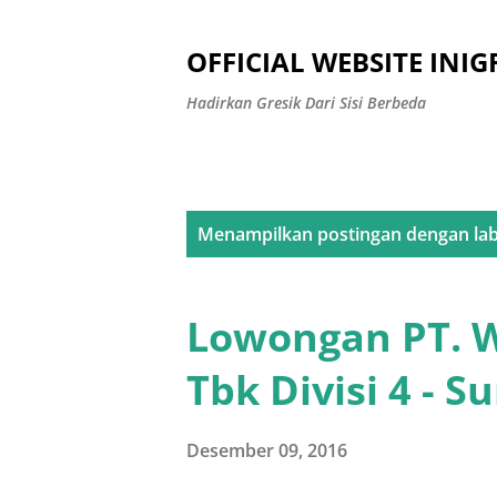
OFFICIAL WEBSITE INIG
Hadirkan Gresik Dari Sisi Berbeda
P
Menampilkan postingan dengan la
o
s
Lowongan PT. W
t
Tbk Divisi 4 - S
i
n
Desember 09, 2016
g