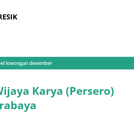
Langsung ke konten utama
RESIK
bel
lowongan desember
ijaya Karya (Persero)
urabaya