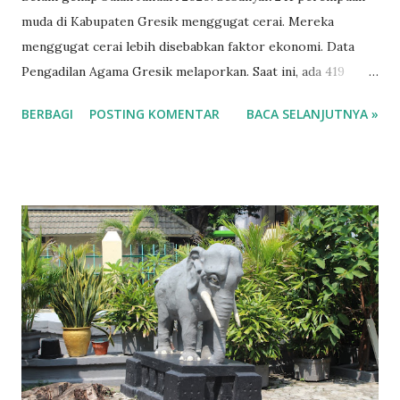
muda di Kabupaten Gresik menggugat cerai. Mereka
menggugat cerai lebih disebabkan faktor ekonomi. Data
Pengadilan Agama Gresik melaporkan. Saat ini, ada 419
perkara yang sudah diterima. Pertama, cerai gugat
BERBAGI
POSTING KOMENTAR
BACA SELANJUTNYA »
sebanyak 214. Kemudian cerai talak tidak sampai
separuhnya. Hanya, 100 perkara. Sisanya dispensasi kawin.
Panitera Muda Hukum Pengadilan Agama (PA) Kabupaten
Gresik, Emi Rumhastuti mengatakan, perceraian di Gresik
memang didominasi oleh perempuan. Mereka menggugat
cerai suaminya karena faktor ekonomi. “Setiap hari Senin
hingga Kamis pasti ramai,” katanya, Minggu (19/1/2020).
Emi menjelaskan, dari ratusan perkara yang ditangani yang
sudah berjalan dua pekan. Baru 20 perkara yang dikabulkan.
“Rata-rata usia perceraian didominasi wanita berusia
produktif. Mulai umur 22 hingga 30 tahun,” paparnya. Tahun
lalu, angka perceraian di bulan Januari 2019 mencapai