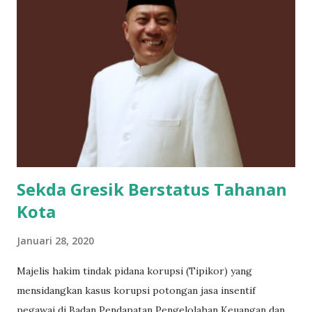
Agung," ujar Kepala Unit Damkar Pemkab Gresik Eka
Prapangasta eperti dikutip dari Kompas online. Mendapat
laporan tersebut, tim pemadam kemudian langsung turun
ke lapangan. Reaksi cepat ini dilakukan guna meminimalkan
potensi korban jiwa dari gangguan hewan maupun hal yang
tidak diinginkan. "Jadi ada yang lihat ular piton itu sedang
memangsa seekor kucing di selokan. Karena merasa takut,
dia kemudian lari dan melaporkan kejadian...
Sekda Gresik Berstatus Tahanan
Kota
Januari 28, 2020
Majelis hakim tindak pidana korupsi (Tipikor) yang
mensidangkan kasus korupsi potongan jasa insentif
pegawai di Badan Pendapatan Pengelolahan Keuangan dan