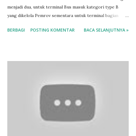
menjadi dua, untuk terminal Bus masuk kategori type B
yang dikelola Pemrov sementara untuk terminal bagian
selatan atau biasa dilewati jalur angkot masuk terminal C
BERBAGI
POSTING KOMENTAR
BACA SELANJUTNYA »
yang di kelola oleh Pemerintah Kabupaten Gresik. Dari
pantauan kami, memang sangat sepi kondisi disana,
beberapa mobil angkutan terparkir dan ditinggal ngopi
supir di warung terdekat. Sementara lalu lalang angkot lain
juga terlihat tidak ada yang penuh berisi penumpang.
Berikut liputannya :