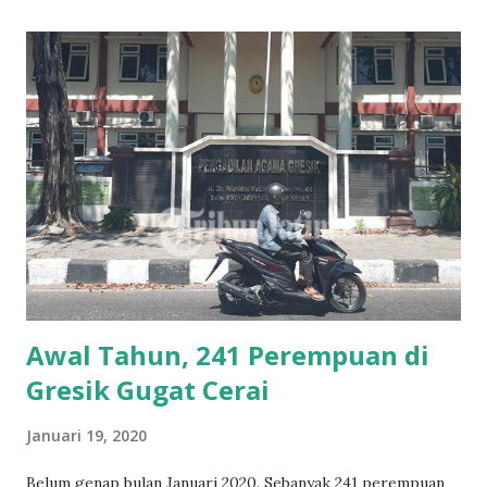
Bumdes yang mengelola sampah kemudian berkembang
menjadi tempat wisata. Setelah menjadi juara 3 tempat
wisata di Gresik. Wisata Lontar Sewu juga mendapat
bantuan dari Kemendes sebesar 1,3 M unutk
mengembangkan wsiata ini. RUTE WISATA LONTAR SEWA
Dari Gresik bisa menggunakan jalur dari terminal bunder-
arah Cerme - Pertigaan Morowodi beok kiri arah Menganti
- lurus saja hingga ada tulisan desa Hendrosari masuk kira
kira 500 meter ada RM Bu Suminah kemudian belok kanan
300 meter. Dari Surabaya bisa melalui Benowo atau
Margomulyo...
Awal Tahun, 241 Perempuan di
Gresik Gugat Cerai
Januari 19, 2020
Belum genap bulan Januari 2020. Sebanyak 241 perempuan