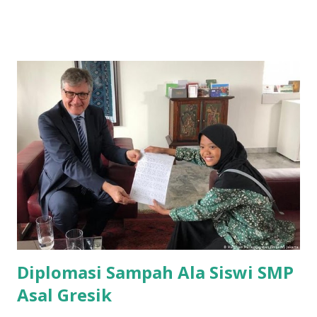
kota Bandung, namun masih berada di Pulau Jawa,
berkunjung ke kota Bandung menggunakan kereta api
adalah pilihan yang paling direkomendasikan. Wisata
Bandung Jalan Braga 2020 Dengan menggunakan kereta api
dari kota asal, kamu bisa dengan nyaman dan aman menuju
ke kota yang terkenal dengan julukan kota kembang ini.
Nah, ada beberapa tips yang perlu kamu ketahui agar kamu
bisa liburan dengan nyaman dan aman ke Bandung. Tentukan
jadwal keberangkatan dan kepulangan Kamu ingin
berangkat ke Bandung dalam waktu sebulan ke depan,
apakah kamu sudah lihat dan cari tiket kereta api untuk
liburan ke kota ini? Jika belum, kamu harus se...
Diplomasi Sampah Ala Siswi SMP
Asal Gresik