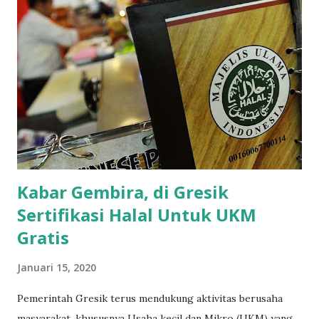
contoh nya, kalau simplifikasi kita harus merubah bentuk,
menyederhanakan, dan lainnya. " kopi sampah "Itu gajahnya
karyanya squidward kayaknya abstrak 🤦
🤦,"robiatul_putrirohim Patung Gajah Mungkur di Gresik
Miniatur Bangunan Mirip Gajah Mungkur Mayoritas
bernada negatif dengan mempertanyakan biasa sebesar 1
miliar dan bentuknya yang tidak menunjukan bentuk aslinya.
Berikut b Baca juga : ...
Kabar Gembira, di Gresik
Sertifikasi Halal Untuk UKM
Gratis
Januari 15, 2020
Pemerintah Gresik terus mendukung aktivitas berusaha
masyarakat, khususnya Usaha kecil dan Mikro (UKM) yang