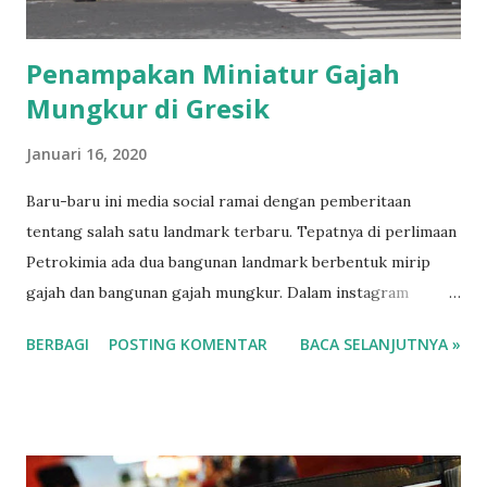
yang tengah berhenti di bahu jalan. "Truk be...
Penampakan Miniatur Gajah
Mungkur di Gresik
Januari 16, 2020
Baru-baru ini media social ramai dengan pemberitaan
tentang salah satu landmark terbaru. Tepatnya di perlimaan
Petrokimia ada dua bangunan landmark berbentuk mirip
gajah dan bangunan gajah mungkur. Dalam instagram
inigresik ada 100 lebih komentar dan puluhan jawaban di
BERBAGI
POSTING KOMENTAR
BACA SELANJUTNYA »
insta story, berikut kami ambilkan beberapa contohnya "
Harga 1Jt itu kayak gitu.. semen 3 karung pasir 3 karung
cukup 😂" aab_de_silva. "ini yang di sebut simplifikasi
bentuk, anak desain paati paham, seharusnya lebih susah
dari pada membuat bentuk asli gajah, karena sudah ada