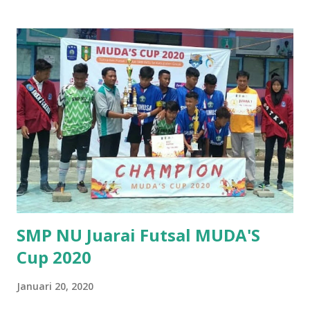
kota, ASTON Inn Gresik hadir dengan ciri khas standar
internasional ASTON dan tentunya akan melebihi harapan
setiap tamu. Foto ASTON INN Gresik “Gresik adalah kota
dimana terdapat dua industri raksasa Indonesia yakni
perdagangan dan perhotelan. Dengan peningkatan
pendapatan dari industri perdagangan yang terus
berkembang, tentunya bisnis perhotelan akan sangat
dibutuhkan, dan di situlah peran ASTON Inn Gresik. Kami
sangat bangga dan optimis untuk berkontribusi dalam
perkembangan Kota Gresik melalui brand kami yang paling
populer,” ucap John Flood, President & CEO dari
Archipelago International....
SMP NU Juarai Futsal MUDA'S
Cup 2020
Januari 20, 2020