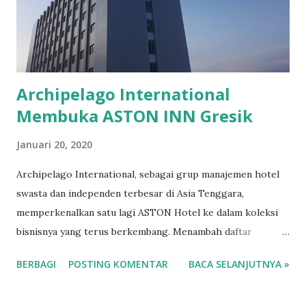
rumah warga. "Saya tidak ingin lingkungan menjadi tempat
sampah negara lain. Karena di sungai dan laut sudah banyak
sampah plastik. Kemudian dimakan ika...
Archipelago International
Membuka ASTON INN Gresik
Januari 20, 2020
Archipelago International, sebagai grup manajemen hotel
swasta dan independen terbesar di Asia Tenggara,
memperkenalkan satu lagi ASTON Hotel ke dalam koleksi
bisnisnya yang terus berkembang. Menambah daftar
panjang hotel Archipelago International yang membawahi
BERBAGI
POSTING KOMENTAR
BACA SELANJUTNYA »
merek ASTON, ASTON Inn Gresik secara resmi diluncurkan
pada Januari 2020. Menawarkan opsi perhotelan di tengah