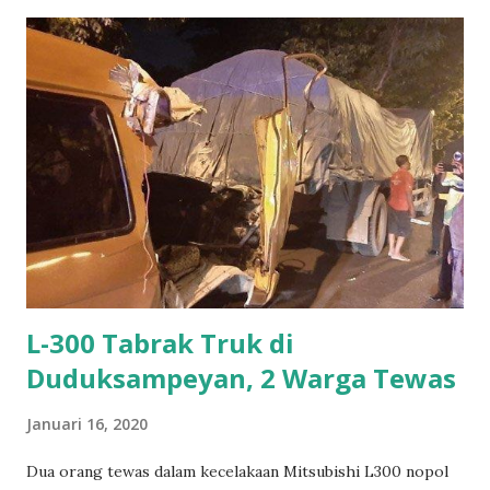
kata yaitu Gajah = binatang Gajah dan Mungkur =
membelakangi. Jadi Gajah Mungkur adalah Gajah yang
hadapnya membelakangi. Menurut keterangan dari keluarga
sejarahnya karena pemilik rumah. Batik Gajah Mungkur
Menurut Choiri selaku generasi ketiga dari H. Djaelani
batik Gajah Mungkur sudah ada sejak dulu. Berbekal
pengetahuan yang didapat dari keluarganya yang ada di
Pekalongan, hingga kini masih setia untuk memproduksi
batik dengan berbagai model dan beberapa ciri khas dari
Gresik. Berikut video lengkap wawancara dengan Bapak
Ch...
L-300 Tabrak Truk di
Duduksampeyan, 2 Warga Tewas
Januari 16, 2020
Dua orang tewas dalam kecelakaan Mitsubishi L300 nopol