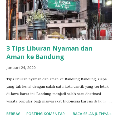
hadirkan sesuai di Berita Acara Pemeriksaan (BAP). Kami
koordinasi dengan pimpinan untuk setiap sidang ada berapa
saksi yang dihadirkan, ” ujarnya. Jhon Oi salah satu anggota
Genpatra menyatakan, Sejumlah LSM yang mengawal
jalannya sidang Sekda, seperti...
3 Tips Liburan Nyaman dan
Aman ke Bandung
Januari 24, 2020
Tips liburan nyaman dan aman ke Bandung Bandung, siapa
yang tak kenal dengan salah satu kota cantik yang terletak
di Jawa Barat ini. Bandung menjadi salah satu destinasi
wisata populer bagi masyarakat Indonesia karena di kota ini
kamu bisa menikmati sejuknya udara Bandung beserta
BERBAGI
POSTING KOMENTAR
BACA SELANJUTNYA »
pemandangannya yang indah. Jika kamu berasal dari luar