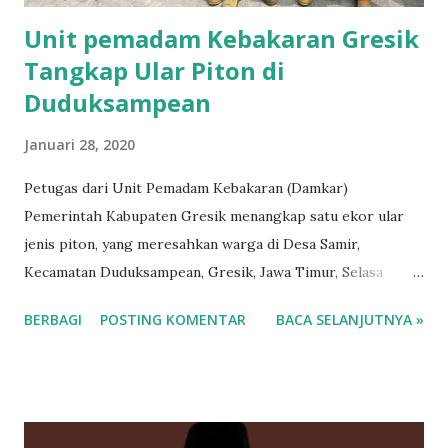
Unit pemadam Kebakaran Gresik
Tangkap Ular Piton di
Duduksampean
Januari 28, 2020
Petugas dari Unit Pemadam Kebakaran (Damkar)
Pemerintah Kabupaten Gresik menangkap satu ekor ular
jenis piton, yang meresahkan warga di Desa Samir,
Kecamatan Duduksampean, Gresik, Jawa Timur, Selasa
(28/1/2020). Tim pemadam membutuhkan waktu satu jam
BERBAGI
POSTING KOMENTAR
BACA SELANJUTNYA »
lebih sebelum dapat mengevakuasi ular piton tersebut dari
sekitaran Bengkel Karya Agung yang berada di Desa Samir.
"Ada laporan masuk kepada kami pada pukul 09.35 WIB atas
nama Bapak Anwar, yang memberitahu bahwa ada ular piton
sepanjang 3 meter di selokan yang ada di Bengkel Karya