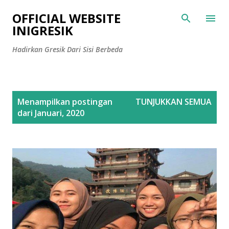
Langsung ke konten utama
OFFICIAL WEBSITE
INIGRESIK
Hadirkan Gresik Dari Sisi Berbeda
P
Menampilkan postingan
TUNJUKKAN SEMUA
o
dari Januari, 2020
s
t
i
n
g
a
n