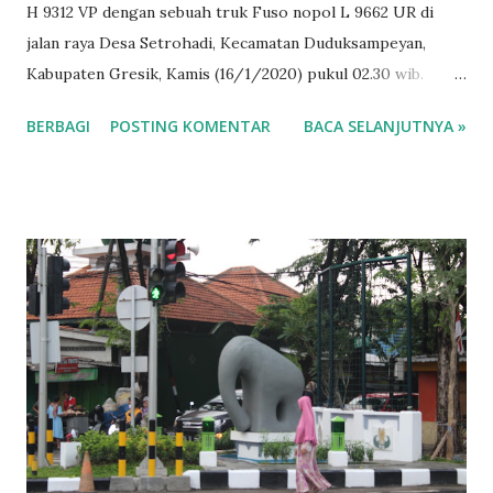
H 9312 VP dengan sebuah truk Fuso nopol L 9662 UR di
jalan raya Desa Setrohadi, Kecamatan Duduksampeyan,
Kabupaten Gresik, Kamis (16/1/2020) pukul 02.30 wib.
Kedua korban tewas adalah Aisyah Ghina Khairunnisa (6)
BERBAGI
POSTING KOMENTAR
BACA SELANJUTNYA »
dan pengemudi Mitsubishi L300, Yusuf Rosyidi (30).
Keduanya warga Kecamatan Tembalang, Kota Semarang.
Kanit Laka Satlantas Polres Gresik, Ipda Yossy Eka Prasetya
menuturkan, kecelakaan bermula saat mobil Mitsubishi H
9312 VP berjalan dari barat ke timur dengan kecepatan
tinggi. Artikel ini telah tayang di Tribunnews.com dengan
judul Bermula dari Mobil Ngebut saat Dini Hari, L-300
Tabrak Truk di Gresik, 2 Warga Semarang Tewas, Selain
Aisya Ghina Khairunnisa (6) dan Yusuf, mobil berwarna
kuning itu berpenumpang Suraji (36), warga Grobogan
serta Semuel Sampebato (27), asal Tasikmalaya. Sampai
lokasi kejadian tiba-tiba mobil tersebut menabrak truk fuso