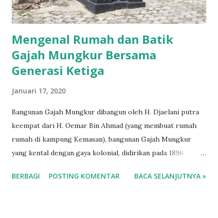
ratusan perkara yang dikabulkan. 161 gugatan cera...
Mengenal Rumah dan Batik
Gajah Mungkur Bersama
Generasi Ketiga
Januari 17, 2020
Bangunan Gajah Mungkur dibangun oleh H. Djaelani putra
keempat dari H. Oemar Bin Ahmad (yang membuat rumah
rumah di kampung Kemasan), bangunan Gajah Mungkur
yang kental dengan gaya kolonial, didirikan pada 1896
(ditempati pada 1902) hingga kini masih seperti aslinya.
BERBAGI
POSTING KOMENTAR
BACA SELANJUTNYA »
Bangunan kuno tersebut terletak ini Jalan Nyi Ageng Arem-
Arem no 38 Gresik, atau dekat juga dengan kampung
kemasan. Gajah Mungkur sendiri memiliki artinya menurut