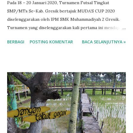
Pada 18 – 20 Januari 2020, Turnamen Futsal Tingkat
SMP/MTs Se-Kab. Gresik bertajuk MUDA’S CUP 2020
diselenggarakan oleh IPM SMK Muhammadiyah 2 Gresik.
Turnamen yang diselenggarakan kali pertama ini mendapat
sambutan yang bagus dari masyarakat sekitar terbukti dari
BERBAGI
POSTING KOMENTAR
BACA SELANJUTNYA »
banyaknya SMP/MTs dari wilayah Kab. Gresik yang
mengikuti tunamen ini. SMP NU Juarai Futsal MUDA'S Cup
2020 Dari 20 team yang diundang, terdapat 16 sekolah yang
mengikutinya. Dalam sambutannya pada opening ceremony,
Syuhud Immawan, Kepala SMKMuda menyebutkan bahwa
tujuan diadakaannya turnamen ini adalah untuk
meningkatkan tali silaturrahmi SMP/MTs Se-Kab. Gresik
dengan SMKMuda sekaligus mengenalkan sekolah kepada
masyarakat luas tidak hanya di wilayah Benjeng dan
sekitarnya saja. Selain itu dalam sambutan yang lain, H.
Yazid, perwakilan dari PSSI Kab. Gresik menyampaikan