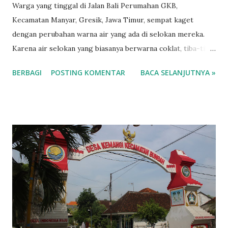
Warga yang tinggal di Jalan Bali Perumahan GKB,
Kecamatan Manyar, Gresik, Jawa Timur, sempat kaget
dengan perubahan warna air yang ada di selokan mereka.
Karena air selokan yang biasanya berwarna coklat, tiba-tiba
berubah menjadi oranye pada Kamis (30/1/2020) sore.
BERBAGI
POSTING KOMENTAR
BACA SELANJUTNYA »
Setelah ditelusuri, perubahan warna air menjadi oranye
tersebut ternyata berasal dari salah satu gudang milik PT
Petrokopindo Cipta Selaras (PCS), yang berada tidak jauh
dari lokasi. "Biasanya warna cokelat, tapi ini warna oranye.
Baru sekali ini saja. Sudah disemprot juga tak mempan," ujar
salah seorang warga, Sukindar, di lokasi, Kamis sore.
Kejadian ini membuat jajaran Dinas Lingkungan Hidup (DLH)
Pemkab Gresik dan pihak kepolisian kemudian melakukan
penelusuran. Hasilnya, cairan berwarna oranye itu berasal
dari gudang yang berada di Kawasan Industri Gresik (KIG)
I4-6 milik PT PCS. Menurut keterangan ada tiga drum yang