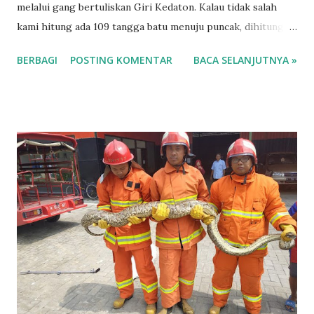
melalui gang bertuliskan Giri Kedaton. Kalau tidak salah
kami hitung ada 109 tangga batu menuju puncak, dihitung
dari kotak amal yang ada di pertengahan kampung. Ketika
BERBAGI
POSTING KOMENTAR
BACA SELANJUTNYA »
kita sudah sampai dipuncak kita akan disuguhkan bebatuan
khas situs lama yang berbentuk rapi, ada seperti kolam
disamping dan diatas sudah dibangun sebuah mushola. Ada
bedug sepertinya masih baru, bertuliskan "Giri Kedatton,
Lembaga Tinggi Pesantren Luhur." Bangunan Khas Situs
Giri Kedaton Gresik Mushola ini juga sebagai bukti sudah
dilakukan riset sejak 9 Maret 1973 - 15 Juni 1973 dan
ditandatangani oleh Prof KH Achmad Mudlor, SH dan
menyatakan bahwa situs Giri Kedaton merupakan Pusat
Pesantren Kanjeng Sunan Giri. Ciri khas lain diatas Giri
Kedaton juga banyak ditemui buah mengkudu, bahkan ada
petugas yang mengambil dan menaruhnya di dalam toples.
Sebagian keterangan menyebutkan buah...