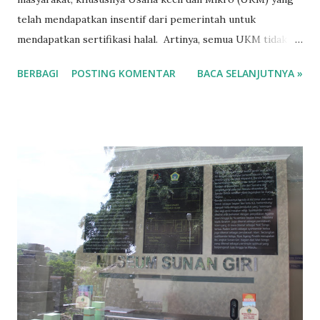
telah mendapatkan insentif dari pemerintah untuk
mendapatkan sertifikasi halal. Artinya, semua UKM tidak
perlu membayar alias gratis untuk mendapatkan sertifikasi
BERBAGI
POSTING KOMENTAR
BACA SELANJUTNYA »
halal produk yang dijual.Sertifikasi halal sendiri sangat
dibutuhkan untuk menjamin keamanan dan kenyamanan
pembeli yang mayoritas beragama Islam. Kepala Seksi
Promosi, Pemasaran dan Permodalan Dinas Koperasi
Perindustrian dan Perdagangan (Diskoperindag) Pemkab
Gresik, Peragawati Tjatur Mamiadji mengatakan, selama ini,
Pemkab Gresik memberikan fasilitas sertifikasi halal kepada
UMKM senilai Rp 2,5 juta per orang. Dana tersebut
bersumber dari APBD. “Banyak UMKM di Gresik yang telah
memanfaatkan program ini. Bahkan setiap tahun kuotanya
habis,” katanya. Khusus untuk aturan baru, selain dibebaskan
biaya proses sertifikasi untuk mendapatkan sertifikat halal,
tapi perpanjangan sertifikat. Hal...