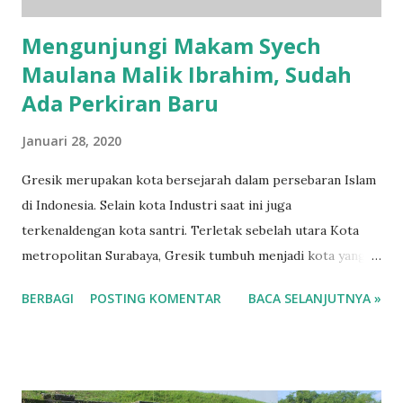
Mengunjungi Makam Syech
Maulana Malik Ibrahim, Sudah
Ada Perkiran Baru
Januari 28, 2020
Gresik merupakan kota bersejarah dalam persebaran Islam
di Indonesia. Selain kota Industri saat ini juga
terkenaldengan kota santri. Terletak sebelah utara Kota
metropolitan Surabaya, Gresik tumbuh menjadi kota yang
subur untuk investasi. Ditengah roda perputaran ekonomi,
BERBAGI
POSTING KOMENTAR
BACA SELANJUTNYA »
tentu kita tidak boleh melupakan sejarah. Di Gresik ada dua
makam wali songo. Antara lain Sunan Giri dan Sunan
Maulana Malik Ibrahim. Sunan Maulana Malik Ibrahim
menurut sejumlah sumber menyebutkan, merupakan sunan