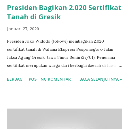
Presiden Bagikan 2.020 Sertifikat
Tanah di Gresik
Januari 27, 2020
Presiden Joko Widodo (Jokowi) membagikan 2.020
sertifikat tanah di Wahana Ekspresi Pusponegoro Jalan
Jaksa Agung Gresik, Jawa Timur Senin (27/01). Penerima
sertifikat merupakan warga dari berbagai daerah di Jawa
Timur. Tidak hanya warga Gresik, sejumlah warga di Jawa
BERBAGI
POSTING KOMENTAR
BACA SELANJUTNYA »
Timur seperti di Surabaya, Lamongan, Bangkalan dan
Sidoarjo mendapat sertifikat tanah gratis. Dengan rincian
520 sertifikat diserahkan untuk para penerima dari
Kabupaten Gresik, 500 sertifikat untuk (penerima dari)
Kota Surabaya, 500 sertifikat untuk Kabupaten Sidoarjo,
250 sertifikat untuk Kabupaten Lamongan, dan 250