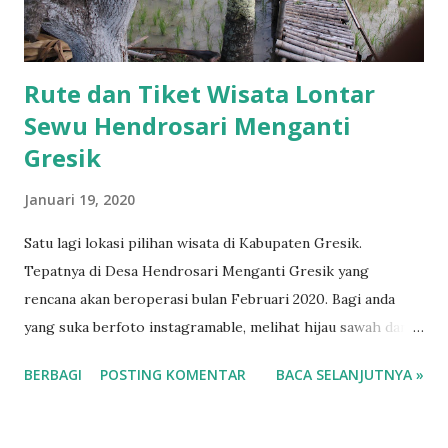
terima kasihnya kepada SMK Muda karena dengan
diadakannya event seperti ini bisa dijadikan ajang untuk
mencari bibit-bibit atlet Fut...
Rute dan Tiket Wisata Lontar
Sewu Hendrosari Menganti
Gresik
Januari 19, 2020
Satu lagi lokasi pilihan wisata di Kabupaten Gresik.
Tepatnya di Desa Hendrosari Menganti Gresik yang
rencana akan beroperasi bulan Februari 2020. Bagi anda
yang suka berfoto instagramable, melihat hijau sawah dan
pohon aren bisa mencoba datang kesini bersama keluarga.
BERBAGI
POSTING KOMENTAR
BACA SELANJUTNYA »
Ada juga tempat bermain anak dan perahu air didepan lokasi
sebagai pilihan wisata. Menurut Aris Toteles selaku
direktur Bumdes Lontar Sewu wisata ini berawal dari usaha