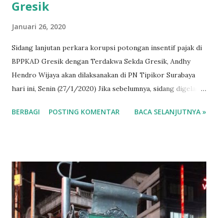
Gresik
Januari 26, 2020
Sidang lanjutan perkara korupsi potongan insentif pajak di
BPPKAD Gresik dengan Terdakwa Sekda Gresik, Andhy
Hendro Wijaya akan dilaksanakan di PN Tipikor Surabaya
hari ini, Senin (27/1/2020) Jika sebelumnya, sidang digelar
se minggu sekali setiap hari Jumat. Sidang yang dipercepat
BERBAGI
POSTING KOMENTAR
BACA SELANJUTNYA »
dengan alas an banyaknya saksi – saksi yang akan
dihadirkan. Sekarang, sidang digelar seminggu 2 kali, hari
Senin dan Jumat. Hal ini sesuai perintah Ketua Majlis Hakim
I Wayan Sosiawan yang memimpin sidang Sekda. Kepada
wartawan, Jaksa Penuntut Umum (JPU) Kejaksaan Negeri
(Kejari) Gresik AA Ngurah Wirajaya menyatakan setelah
eksepsi terdakwa ditolak Hakim, pihaknya menyiapkan
saksi-saksi untuk diperiksa. “Ada 40 saksi yang akan kami