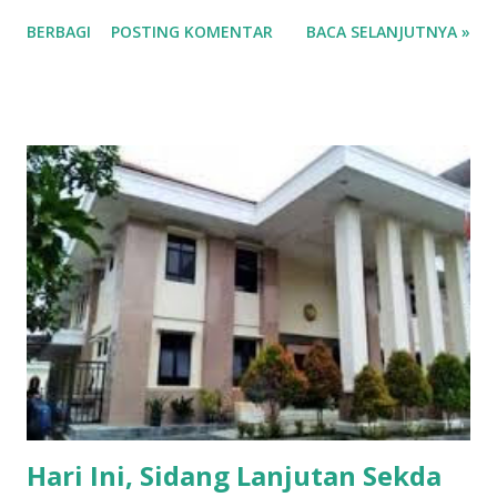
menampung banyak jamaah. Berikut beberapa keunikan
BERBAGI
POSTING KOMENTAR
BACA SELANJUTNYA »
yang ada di Masjid Moed'har Arifin Polowijo Gosari Gresik
1. Kubah Masjid bisa buka tutup. 2. Didesain untuk sampai
berkapasitas 5000 jamaah 3. Memiliki tempat wudhu yang
luas 4. Memiliki dua lantau dan 4 kubah utama 5. Ruangan
ber AC dan luas Demikian sedikit yang bisa kami tampilkan.
Hari Ini, Sidang Lanjutan Sekda