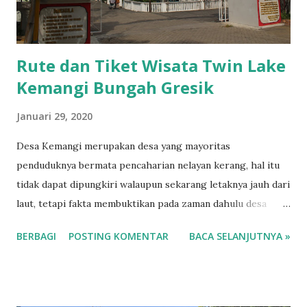
terguling, dengan cairan berwarna oranye tersebut tumpah
ke selokan dan ...
Rute dan Tiket Wisata Twin Lake
Kemangi Bungah Gresik
Januari 29, 2020
Desa Kemangi merupakan desa yang mayoritas
penduduknya bermata pencaharian nelayan kerang, hal itu
tidak dapat dipungkiri walaupun sekarang letaknya jauh dari
laut, tetapi fakta membuktikan pada zaman dahulu desa
Kemangi berada dekat dengan laut, tepatnya desa kemangi
BERBAGI
POSTING KOMENTAR
BACA SELANJUTNYA »
dahulu terletak di pesisir laut. Wisata Desa Kemangi
Wisata Perahu Murah di Gresik Nama Kemangi diambil dari
kata KEMANGEN yang dalam bahasa sangsekerta berarti
Pangkalan/ Pesisir.Yang karena letaknya dekat dengan laut