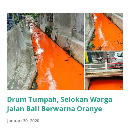
Gresik. Sama seperti mahasiswa Unesa lain yang mendapat
beasiswa, Fitra berada di Wuhan sejak bulan September
2019 untuk menjalani beasiswa yang didapat. Wulan Dua
Dari Kiri Jilbab Coklat "Benar, masih satu kampung dengan
saya ternyata. Ini saya masih di kantor, tadi sudah janjian
sama orangtuanya akan ketemu setelah mereka pulang
kerja," ujar Camat Driyorejo, Narto, saat dihubungi, Kamis
(30/1/2020). Untuk memastikan hal tersebut, Narto bakal
menemui dan berbincang dengan orangtua Fitra, sekaligus
menjalin komunikasi terkait kondisi Fitra yang saat ini
dikabarkan masih berada di Wuhan bersam...
Drum Tumpah, Selokan Warga
Jalan Bali Berwarna Oranye
Januari 30, 2020