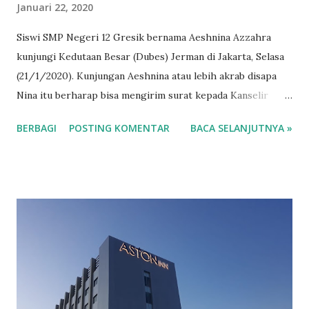
Januari 22, 2020
Siswi SMP Negeri 12 Gresik bernama Aeshnina Azzahra
kunjungi Kedutaan Besar (Dubes) Jerman di Jakarta, Selasa
(21/1/2020). Kunjungan Aeshnina atau lebih akrab disapa
Nina itu berharap bisa mengirim surat kepada Kanselir
Jerman, Angela Merkel untuk mengurangi ekspor sampah
BERBAGI
POSTING KOMENTAR
BACA SELANJUTNYA »
plastik ke Indonesia. Nina datang ke Dubes Jerman dengan
didampingi orang tuanya. Kedatangannya, untuk
menyampaikan surat kepada Kanselir Jerman, Angela
Merkel. Surat tersebut ditulis dengan tulisan tangan
berbahasa Inggris. "Dubes Jerman menerima Aeshnina dan
meminta Eropa stop buang kotoran dan sampah ke
Indonesia," kata Prigi Arisandi, orang tua Nina, sekaligus
sebagai pemerhati lingkungan. Sementara Nina mengatakan,
panggilan hati mengirim surat ke Kanselir Jerman, karena
banyak sampah impor menumpuk dan berserakan di sekitar