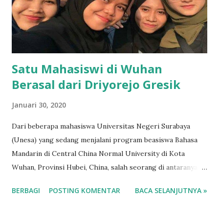
Satu Mahasiswi di Wuhan
Berasal dari Driyorejo Gresik
Januari 30, 2020
Dari beberapa mahasiswa Universitas Negeri Surabaya
(Unesa) yang sedang menjalani program beasiswa Bahasa
Mandarin di Central China Normal University di Kota
Wuhan, Provinsi Hubei, China, salah seorang di antaranya
berasal dari Kabupaten Gresik, Jawa Timur. Mahasiswi
BERBAGI
POSTING KOMENTAR
BACA SELANJUTNYA »
tersebut bernama Fitra Suryaning Wulan (22), yang
diketahui berasal dari Desa Cangkir, Kecamatan Driyorejo,