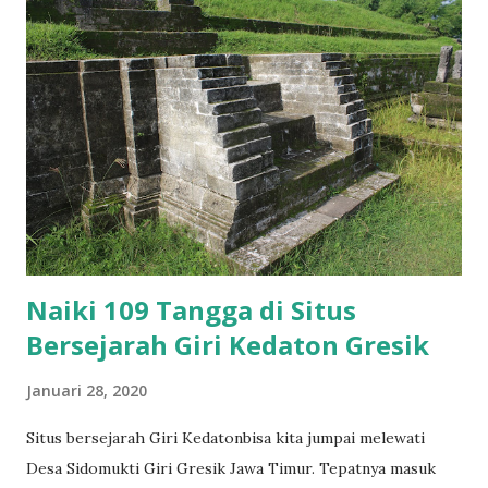
tertua yang menyebarkan ajaran Islam di Jawa. Inilah yang
membuat Syeh Maulana Malik memiliki pengaruh yang besar
dalam perkembangan Islam, khususnya di Jawa Timur.
Makam Syeh Maulana Malik Ibrahim berada di Desa Gapuro
Sukolilo, Kecamatan Gresik, Kabupaten Gresik. Lokawisata
religi itu selalu ramai dikunjungi peziarah dari pelbagai
daerah, khususnya saat weekend dan hari libur. Sehingga
Pemerintah Gresik sekarang sudah membangun parkiran
khusus pengunjung. berikut videonya Kompleks makam ini
n...
Naiki 109 Tangga di Situs
Bersejarah Giri Kedaton Gresik
Januari 28, 2020
Situs bersejarah Giri Kedatonbisa kita jumpai melewati
Desa Sidomukti Giri Gresik Jawa Timur. Tepatnya masuk