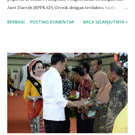
Aset Daerah (BPPKAD) Gresik dengan terdakwa Andhy
Hendro Wijaya selaku Sekda Pemkab Gresik sekarang
BERBAGI
POSTING KOMENTAR
BACA SELANJUTNYA »
berstatus tahanan kota. Pada sidang lanjutan di Pengadilan
Negeri (PN) Tipikor Surabaya. Ketua Majelis I Wayan
Sosiawan telah menetapkan terdakwa Sekda Pemkab
Gresik, Andhy Hendro Wijaya menjadi tahanan kota PN
Tipikor selama satu bulan. Akan tetapi bukan tahanan badan,
Hakim menetapkan Sekda Gresik bestatus tahanan kota
selama 1 bulan terhitung sejak Senin 27 sampai 25 februari
2020. Penetapan tersebut berdasarkan surat nomor
144/Pid.Sus-TPK/2019/PN Sby, antara lain berbunyi
menetapkan untuk melakukan penahanan atas terdakwa
Andhy Hendro Wijaya dalam tahanan kota paling lama 30
hari, memerintahkan agar salinan penetapan ini disampaikan
kepada terdakwa dan keluarganya. Terkait dengan
penetapan itu, Kasip...