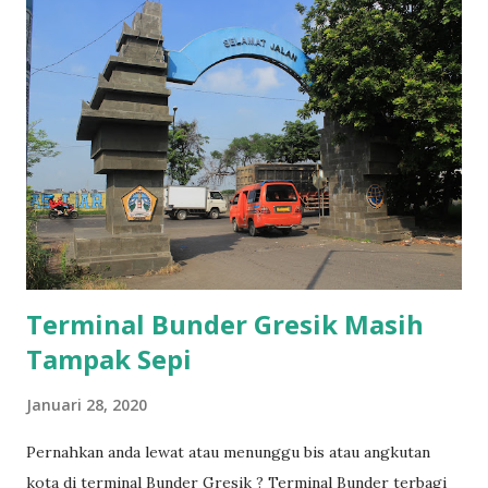
dan berada di pesisir pantai maka dalam penyebaran agama
Islam Desa Kemangi merupakan desa dengan penyebaran
agama Islam yang tertua diwilayah Kecamatan Bungah,
bahkan masjid yang dibangun merupakan masjid tertua di
Bungah setelah Masjid Jami’ Kyai Gede Bungah. WISATA
TWIN LAKE Sejak 14 Oktober 2019 Desa Kemangi memiliki
tempat wisata yang unik, telaga desa yang sudah ada sejak
dulu dimanfaatkan sebagai lokasi wisata. Karena memiliki
dua telaga besar dan mirip maka ...
Terminal Bunder Gresik Masih
Tampak Sepi
Januari 28, 2020
Pernahkan anda lewat atau menunggu bis atau angkutan
kota di terminal Bunder Gresik ? Terminal Bunder terbagi