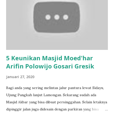
sertifikat untuk Kabupaten Bangkalan. Dalam kunjungan
kerja (kunker) kali ini, Jokowi didampingi Menko Maritim
dan Investasi Luhut Binsar Panjaitan, Menteri Sekretaris
Negara, Menteri ATR/BPN Sofyan Jalil, dan Menteri BUMN
Erick Tohir, Sekretaris Kabinet Pramono Anung, dan dua
Staf Khusus Presiden M. Fadjroel Rachman serta Putri
Tanjung. Turut mendampingi, Gubernur Jatim Khofifah
Indar Parawansa, Bupat...
5 Keunikan Masjid Moed'har
Arifin Polowijo Gosari Gresik
Januari 27, 2020
Bagi anda yang sering melintas jalur pantura lewat Sidayu,
Ujung Pangkah lanjut Lamongan. Sekarang sudah ada
Masjid Akbar yang bisa dibuat persinggahan. Selain letaknya
dipinggir jalan juga didesain dengan parkiran yang bisa