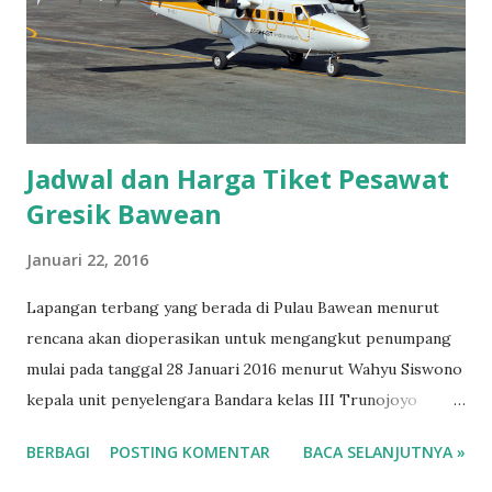
Jadwal dan Harga Tiket Pesawat
Gresik Bawean
Januari 22, 2016
Lapangan terbang yang berada di Pulau Bawean menurut
rencana akan dioperasikan untuk mengangkut penumpang
mulai pada tanggal 28 Januari 2016 menurut Wahyu Siswono
kepala unit penyelengara Bandara kelas III Trunojoyo
seperti diberitakan oleh kabarGresik Pesawat twin otter
BERBAGI
POSTING KOMENTAR
BACA SELANJUTNYA »
DHC6 seri 300 milik maskapai PT AirFast Indonesia
memiliki spesifikasi antara lain pesawat ini dibuat pada