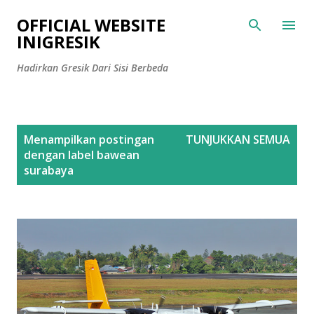
Langsung ke konten utama
OFFICIAL WEBSITE
INIGRESIK
Hadirkan Gresik Dari Sisi Berbeda
P
Menampilkan postingan
TUNJUKKAN SEMUA
o
dengan label
bawean
s
surabaya
t
i
n
g
a
n